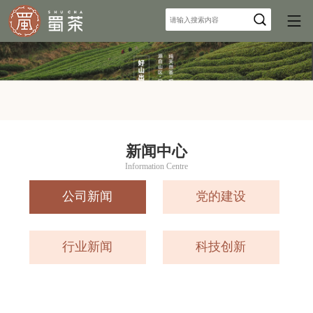
新闻中心
Information Centre
公司新闻
党的建设
行业新闻
科技创新