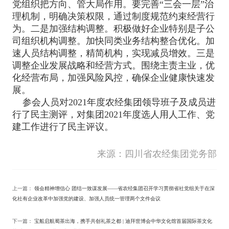
党组织把方向、管大局作用。要完善“三会一层”治
理机制，明确决策权限，通过制度规范约束经营行
为。二是加强结构调整。积极做好企业特别是子公
司组织机构调整。加快同类业务结构整合优化。加
速人员结构调整，精简机构，实现减员增效。三是
调整企业发展战略和经营方式。围绕主责主业，优
化经营布局，加强风险风控，确保企业健康快速发
展。
参会人员对2021年度农经集团领导班子及成员进
行了民主测评，对集团2021年度选人用人工作、党
建工作进行了民主评议。
来源：四川省农经集团党务部
上一篇：
领会精神增信心 团结一致谋发展——省农经集团召开学习贯彻省社党组关于在深
化社有企业改革中加强党的建设、加强人员统一管理两个文件会议
下一篇：
宝船启航蜀茶出海，携手共创礼茶之都 | 迪拜世博会中华文化馆首届国际茶文化